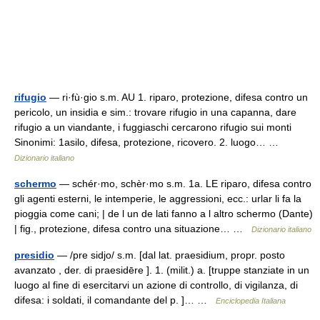
rifugio
— ri·fù·gio s.m. AU 1. riparo, protezione, difesa contro un
pericolo, un insidia e sim.: trovare rifugio in una capanna, dare
rifugio a un viandante, i fuggiaschi cercarono rifugio sui monti
Sinonimi: 1asilo, difesa, protezione, ricovero. 2. luogo… …
Dizionario italiano
schermo
— schér·mo, schèr·mo s.m. 1a. LE riparo, difesa contro
gli agenti esterni, le intemperie, le aggressioni, ecc.: urlar li fa la
pioggia come cani; | de l un de lati fanno a l altro schermo (Dante)
| fig., protezione, difesa contro una situazione… …
Dizionario italiano
presidio
— /pre sidjo/ s.m. [dal lat. praesidium, propr. posto
avanzato , der. di praesidēre ]. 1. (milit.) a. [truppe stanziate in un
luogo al fine di esercitarvi un azione di controllo, di vigilanza, di
difesa: i soldati, il comandante del p. ]… …
Enciclopedia Italiana