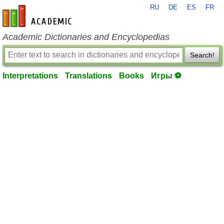
RU
DE
ES
FR
en-academic.com
Academic Dictionaries and Encyclopedias
Search!
Interpretations
Translations
Books
Игры ⚽