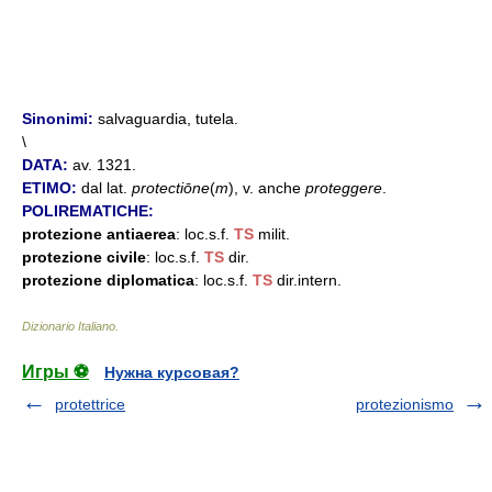
Sinonimi:
salvaguardia, tutela.
\
DATA:
av. 1321.
ETIMO:
dal lat.
protectiōne
(
m
), v. anche
proteggere
.
POLIREMATICHE:
protezione antiaerea
: loc.s.f.
TS
milit.
protezione civile
: loc.s.f.
TS
dir.
protezione diplomatica
: loc.s.f.
TS
dir.intern.
Dizionario Italiano
.
Игры ⚽
Нужна курсовая?
protettrice
protezionismo