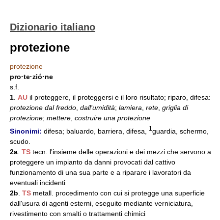
Dizionario italiano
protezione
protezione
pro·te·zió·ne
s.f.
1
.
AU
il proteggere, il proteggersi e il loro risultato; riparo, difesa:
protezione dal freddo
,
dall'umidità
;
lamiera
,
rete
,
griglia di
protezione
;
mettere
,
costruire una protezione
1
Sinonimi:
difesa; baluardo, barriera, difesa,
guardia, schermo,
scudo.
2a
.
TS
tecn. l'insieme delle operazioni e dei mezzi che servono a
proteggere un impianto da danni provocati dal cattivo
funzionamento di una sua parte e a riparare i lavoratori da
eventuali incidenti
2b
.
TS
metall. procedimento con cui si protegge una superficie
dall'usura di agenti esterni, eseguito mediante verniciatura,
rivestimento con smalti o trattamenti chimici