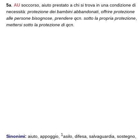
5a
.
AU
soccorso, aiuto prestato a chi si trova in una condizione di
necessità:
protezione dei bambini abbandonati
,
offrire protezione
alle persone bisognose
,
prendere qcn. sotto la propria protezione
,
mettersi sotto la protezione di qcn.
1
Sinonimi:
aiuto, appoggio,
asilo, difesa, salvaguardia, sostegno,