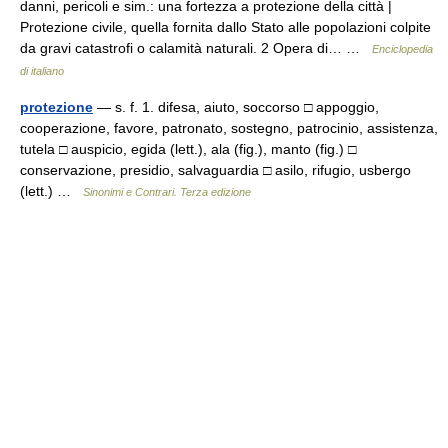
danni, pericoli e sim.: una fortezza a protezione della città |
Protezione civile, quella fornita dallo Stato alle popolazioni colpite
da gravi catastrofi o calamità naturali. 2 Opera di… …
Enciclopedia
di italiano
protezione
— s. f. 1. difesa, aiuto, soccorso □ appoggio,
cooperazione, favore, patronato, sostegno, patrocinio, assistenza,
tutela □ auspicio, egida (lett.), ala (fig.), manto (fig.) □
conservazione, presidio, salvaguardia □ asilo, rifugio, usbergo
(lett.) …
Sinonimi e Contrari. Terza edizione