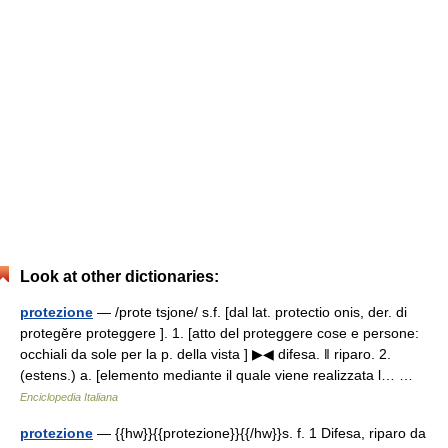
Look at other dictionaries:
protezione
— /prote tsjone/ s.f. [dal lat. protectio onis, der. di
protegĕre proteggere ]. 1. [atto del proteggere cose e persone:
occhiali da sole per la p. della vista ] ▶◀ difesa. ‖ riparo. 2.
(estens.) a. [elemento mediante il quale viene realizzata l… …
Enciclopedia Italiana
protezione
— {{hw}}{{protezione}}{{/hw}}s. f. 1 Difesa, riparo da