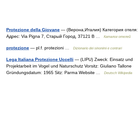
Protezione della Giovane
— (Верона,Италия) Категория отеля:
Адрес: Via Pigna 7, Старый Город, 37121 В …
Каталог отелей
protezione
— pl.f. protezioni …
Dizionario dei sinonimi e contrari
Lega Italiana Protezione Uccelli
— (LIPU) Zweck: Einsatz und
Projektarbeit im Vogel und Naturschutz Vorsitz: Giuliano Tallone
Gründungsdatum: 1965 Sitz: Parma Website …
Deutsch Wikipedia